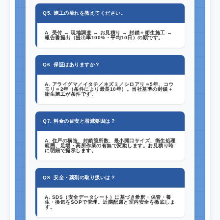
Q5. 施工の流れを教えてください。
A. 受付 → 現地調査 → お見積り → 封鎖＋衛生施工 →
報告書提出（提出率100%・平均10日）の順です。
Q6. 保証はありますか？
A. アライグマ／イタチ／ネズミ／シロアリ＝5年、コウ
モリ＝2年（条件により最長10年）。当社基準の封鎖＋
衛生施工が条件です。
Q7. 料金の目安と増減要因は？
A. 住戸の構造、封鎖箇所数、最小開口サイズ、衛生処理
範囲、足場・高所作業の有無で変動します。お見積り時
に明細で提示します。
Q8. 安全・薬剤の取り扱いは？
A. SDS（安全データシート）に基づき希釈・保管・養
生・換気をSOPで管理。近隣配慮と室内安全を徹底しま
す。