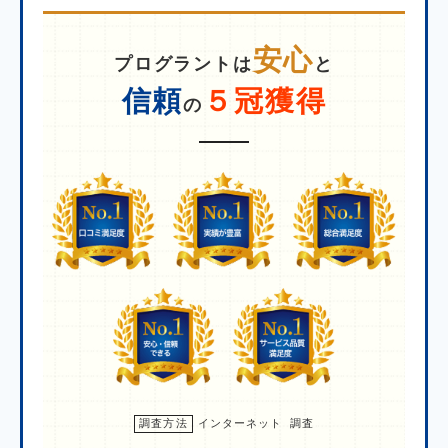
安心
プログラントは
と
信頼
５冠獲得
の
調査方法
インターネット 調査