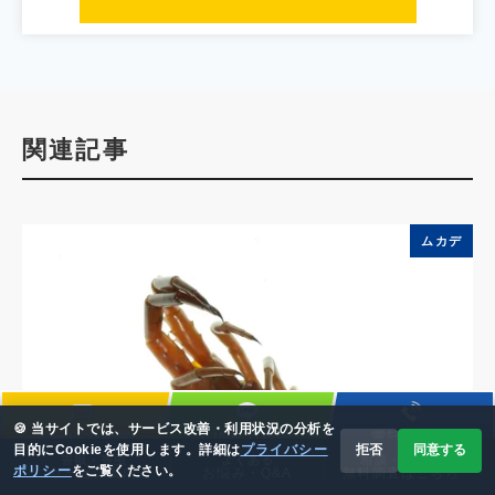
関連記事
ムカデ
🍪 当サイトでは、サービス改善・利用状況の分析を
メールで相談
LINEで相談
電話で相談
目的にCookieを使用します。詳細は
プライバシー
拒否
同意する
害獣・害虫
よくある
相談・見積り
ポリシー
をご覧ください。
サービス案内
お悩み・Q&A
無料調査はこちら
📞 0120-778-114
✉️ メール相談
現地調査・お見積り無料！お気軽にお問合せ下さい！