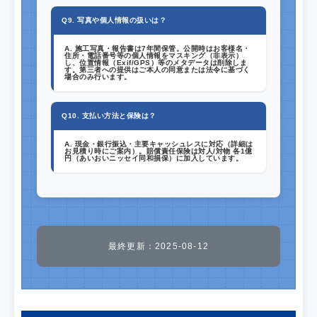
Q9. 写真や個人情報の扱いは？
A. 施工写真・報告書は7年間保管。公開時はお客様名・
住所・電話番号等の個人情報をマスキング（非表示）
し、位置情報（Exif/GPS）等のメタデータは削除しま
す。第三者への提供はご本人の同意または法令に基づく
場合のみ行います。
Q10. 支払い方法と保険は？
A. 現金・銀行振込・主要キャッシュレスに対応（詳細は
お見積り時にご案内）。賠償責任保険は
対人/対物 各1億
円（あいおいニッセイ同和損保）
に加入しています。
最終更新：2025-08-12