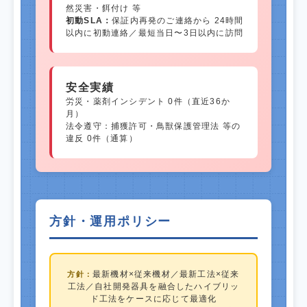
然災害・餌付け 等
初動SLA：
保証内再発のご連絡から 24時間
以内に初動連絡／最短当日〜3日以内に訪問
安全実績
労災・薬剤インシデント 0件（直近36か
月）
法令遵守：捕獲許可・鳥獣保護管理法 等の
違反 0件（通算）
方針・運用ポリシー
最新機材×従来機材／最新工法×従来
方針：
工法／自社開発器具を融合したハイブリッ
ド工法をケースに応じて最適化