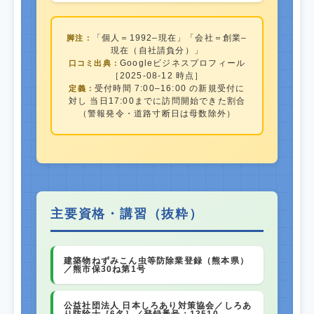
「個人＝1992–現在」「会社＝創業–
脚注：
現在（自社請負分）」
Googleビジネスプロフィール
口コミ出典：
［2025-08-12 時点］
受付時間 7:00–16:00 の新規受付に
定義：
対し 当日17:00までに訪問開始できた割合
（警報発令・道路寸断日は母数除外）
主要資格・講習（抜粋）
建築物ねずみこん虫等防除業登録（熊本県）
／熊市保30ね第1号
公益社団法人 日本しろあり対策協会／しろあ
り防除士［6名］／登録番号：13510