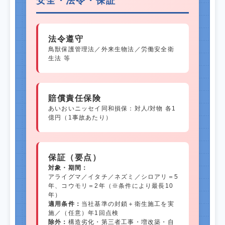
安全・法令・保証
法令遵守
鳥獣保護管理法／外来生物法／労働安全衛
生法 等
賠償責任保険
あいおいニッセイ同和損保：対人/対物 各1
億円（1事故あたり）
保証（要点）
対象・期間：
アライグマ／イタチ／ネズミ／シロアリ＝5
年、コウモリ＝2年（※条件により最長10
年）
適用条件：
当社基準の封鎖＋衛生施工を実
施／（任意）年1回点検
除外：
構造劣化・第三者工事・増改築・自