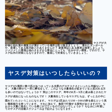
ヤスデが大
好物な枯れ葉や腐葉土が溜まっている場所は取り除きましょう。 濡れたダンボール
や、放置してある植木鉢とかありませんか？ 家屋周辺にある雑草は除草しましょう。
ジメジメした環境は他のさまざまな害虫にとっても「住みやすい環境」ですので、ヤ
スデ以外の対策にもなりますので、徹底して対策をしていきましょう。
ヤスデ対策はいつしたらいいの？
ヤスデが1箇所に数十匹があつまっている光景のグロテスクさといったら半端ないで
す。 大量の卵から一斉に孵化をして、このような大量発生が起きていると思われる方
も多いのではないでしょうか？ 実はこのヤスデ、
昨年の8月～9月に産み落とされたヤ
スデが成虫になったもの
なんです！ 大量発生しているヤスデたちは、ずっと土の中に
隠れていたということになります。 ヤスデは
1匹あたり150～300の卵を産む
という高
い繁殖能力を持っています。 それに加えて、集団で行動する習性がありますので、な
おさら大量に発生している感じがでているのではないでしょうか？ ちなみに1年通し
てのヤスデの活動スケジュールは下記のようになります。