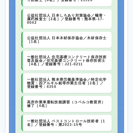
公益社団法人 日本しろあり対策協会／蟻害・
腐朽検査士［2名］／登録番号：熊本県-17-
0042
公益社団法人 日本木材保存協会／木材保存士
［1名］
一般社団法人 住宅基礎コンクリート保存技術
普及協会／住宅基礎コンクリート保存技術士
［4名］／登録番号：J21-0211
一般社団法人 熊本県労働基準協会／特定化学
物質・四アルキル鉛等作業主任者［2名］／
登録番号：4350
高所作業車運転技能講習（コベルコ教習所）
修了［4名］
一般社団法人 ペストコントロール技術者［1
名］／登録番号：第2023-15号