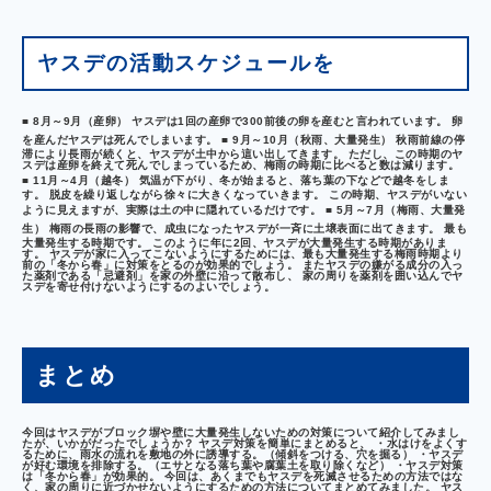
ヤスデの活動スケジュールを
■ 8月～9月（産卵）
ヤスデは1回の産卵で300前後の卵を産むと言われています。 卵
を産んだヤスデは死んでしまいます。
■ 9月～10月（秋雨、大量発生）
秋雨前線の停
滞により長雨が続くと、ヤスデが土中から這い出してきます。 ただし、この時期のヤ
スデは産卵を終えて死んでしまっているため、梅雨の時期に比べると数は減ります。
■ 11月～4月（越冬）
気温が下がり、冬が始まると、落ち葉の下などで越冬をしま
す。 脱皮を繰り返しながら徐々に大きくなっていきます。 この時期、ヤスデがいない
ように見えますが、実際は土の中に隠れているだけです。
■ 5月～7月（梅雨、大量発
生）
梅雨の長雨の影響で、成虫になったヤスデが一斉に土壌表面に出てきます。 最も
大量発生する時期です。 このように年に2回、ヤスデが大量発生する時期がありま
す。 ヤスデが家に入ってこないようにするためには、最も大量発生する梅雨時期より
前の「冬から春」に対策をとるのが効果的でしょう。 またヤスデの嫌がる成分の入っ
た薬剤である「忌避剤」を家の外壁に沿って散布し、 家の周りを薬剤を囲い込んでヤ
スデを寄せ付けないようにするのよいでしょう。
まとめ
今回はヤスデがブロック塀や壁に大量発生しないための対策について紹介してみまし
たが、いかがだったでしょうか？ ヤスデ対策を簡単にまとめると、 ・水はけをよくす
るために、雨水の流れを敷地の外に誘導する。（傾斜をつける、穴を掘る） ・ヤスデ
が好む環境を排除する。（エサとなる落ち葉や腐葉土を取り除くなど） ・ヤスデ対策
は「冬から春」が効果的。 今回は、あくまでもヤスデを死滅させるための方法ではな
く、家の周りに近づかせないようにするための方法についてまとめてみました。 ヤス