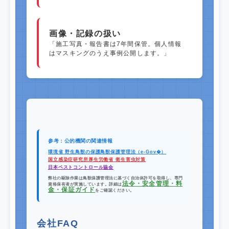
画像・記録の扱い
「施工写真・報告書は7年間保管。個人情報
はマスキングのうえ事例公開します。」
参考：公的機関の関連情報
環境省 野生鳥獣の保護
鳥獣保護管理法（e-Gov�）
国立感染症研究所
厚生労働省 衛生害虫対策
日本ペストコントロール協会
弊社の駆除作業は
鳥獣保護管理法
に基づく自治体許可を取得し、専門
法令・安全管理・料
資格保有者が実施しています。詳細は
金・保証ガイド
をご確認ください。
会社FAQ