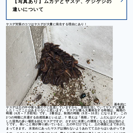
【写真あり】ムカデとヤスデ、ゲジゲジの
違いについて
ヤスデ対策のコツはヤスデが大量に発生する理由にあり！
基本的に
ヤスデは土の中や落ち葉の下に生息していますから、普段生活していてヤスデに遭遇
した！ってことはあまりないと思います。 ヤスデが最も大量発生する時期は、梅雨の
時期（6月～７月初旬）です。 2番目は、秋雨の時期（9月～10月）になります。 この
2つの時期に共通する自然現象といえば…？ 答えは
「長雨」
です。 ふだんはジメジメ
した湿気の多い場所を好むヤスデですが、さすがに水浸しの環境となると話は別のよ
うです。 長いこと雨が降り続いていると、土の中だけでなく、土の表面にまで水がた
まってきます。
水攻めにあったヤスデは溺れないようあわてて土からはいあがってき