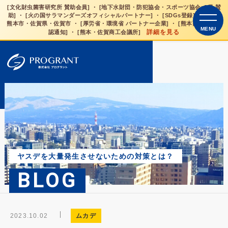
[文化財虫菌害研究所 賛助会員] ・ [地下水財団・防犯協会・スポーツ協会×3県 賛
助] ・ [火の国サラマンダーズオフィシャルパートナー] ・ [SDGs登録] 熊本県・
熊本市・佐賀県・佐賀市 ・ [厚労省・環境省 パートナー企業] ・ [熊本西税務署是
MENU
詳細を見る
認通知] ・ [熊本・佐賀商工会議所]
ヤスデを大量発生させないための対策とは？
BLOG
2023.10.02
ムカデ