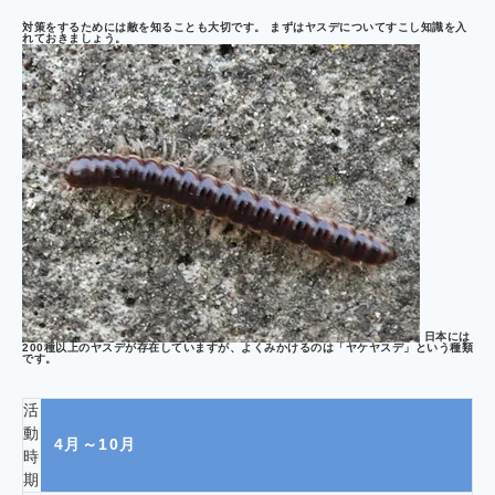
対策をするためには敵を知ることも大切です。 まずはヤスデについてすこし知識を入
れておきましょう。
日本には
200種以上のヤスデが存在していますが、よくみかけるのは「ヤケヤスデ」という種類
です。
活
動
4月～10月
時
期