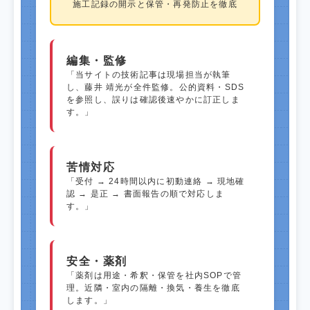
施工記録の開示と保管・再発防止を徹底
編集・監修
「当サイトの技術記事は現場担当が執筆
し、藤井 靖光が全件監修。公的資料・SDS
を参照し、誤りは確認後速やかに訂正しま
す。」
苦情対応
「受付 → 24時間以内に初動連絡 → 現地確
認 → 是正 → 書面報告の順で対応しま
す。」
安全・薬剤
「薬剤は用途・希釈・保管を社内SOPで管
理。近隣・室内の隔離・換気・養生を徹底
します。」