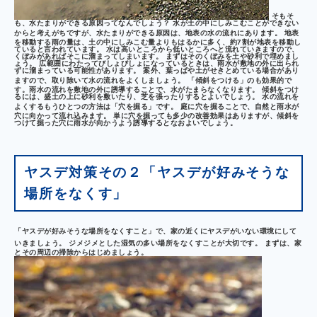
そもそ
も、水たまりができる原因ってなんでしょう？ 水が土の中にしみこむことができない
からと考えがちですが、
水たまりができる原因は、地表の水の流れ
にあります。 地表
を移動する雨の量は、土の中にしみこむ量よりもはるかに多く、約7割が地表を移動し
ていると言われています。 水は高いところから低いところへと流れていきますので、
くぼみがあればそこに溜まってしまいます。 まずはそのくぼみを土や砂利で埋めまし
ょう。 広範囲にわたってびしょびしょになっているときは、雨水が敷地の外に出られ
ずに溜まっている可能性があります。 案外、葉っぱや土がせきとめている場合があり
ますので、取り除いて水の流れをよくしましょう。
「傾斜をつける」
のも効果的で
す。雨水の流れを敷地の外に誘導することで、水がたまらなくなります。 傾斜をつけ
るには、盛土の上に砂利を敷いたり、芝を張ったりするとよいでしょう。 水の流れを
よくするもうひとつの方法は
「穴を掘る」
です。 庭に穴を掘ることで、自然と雨水が
穴に向かって流れ込みます。 単に穴を掘っても多少の改善効果はありますが、傾斜を
つけて掘った穴に雨水が向かうよう誘導するとなおよいでしょう。
ヤスデ対策その２「ヤスデが好みそうな
場所をなくす」
「ヤスデが好みそうな場所をなくすこと」
で、家の近くにヤスデがいない環境にして
いきましょう。
ジメジメとした湿気の多い場所をなくす
ことが大切です。 まずは、家
とその周辺の掃除からはじめましょう。