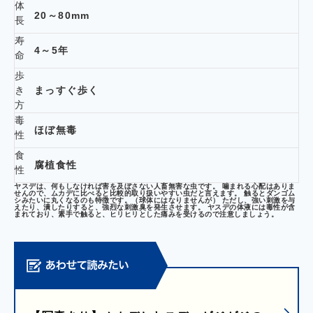
体
20～80mm
長
寿
4～5年
命
歩
き
まっすぐ歩く
方
毒
ほぼ無毒
性
食
腐植食性
性
ヤスデは、何もしなければ害を及ぼさない人畜無害な虫です。 噛まれる心配はありま
せんので、ムカデに比べると比較的取り扱いやすい虫だと言えます。 触るとダンゴム
シみたいに丸くなるのも特徴です。（球体にはなりませんが） ただし、強い刺激を与
えたり、潰したりすると、強烈な刺激臭を発生させます。 ヤスデの体液には毒性が含
まれており、素手で触ると、ヒリヒリとした痛みを受けるので注意しましょう。