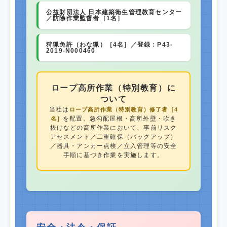
公益財団法人 日本建築衛生管理教育センター
／防除作業監督者［1名］
狩猟免許（わな猟）［4名］／登録：P43-
2019-N000460
ロープ高所作業（特別教育）に
ついて
当社は
ロープ高所作業（特別教育）修了者［4
を配置。急勾配屋根・高所外壁・吹き
名］
抜けなどの高所作業において、事前リスク
アセスメント／二重確保（バックアップ）
／器具・アンカー点検／立入管理等の安全
手順に基づき作業を実施します。