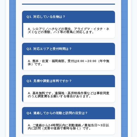
Q1. 対応している生物は？
A. シロアリ／ハチなどの害虫、アライグマ・イタチ・ネ
ズミなどの害獣、ハト等の害鳥に対応します。
Q2. 対応エリアと受付時間は？
A. 熊本・佐賀・福岡南部。受付は
8:00～20:00（年中無
休）
です。
Q3. 見積や調査は有料ですか？
A. 基本無料です。遠隔地・高所特殊作業などは事前同意
のうえ調査費をお願いする場合があります。
Q4. 連絡してからの初動と訪問の目安は？
A. ご連絡から24時間以内に初動連絡／最短当日〜3日以
内に訪問（災害や道路寸断時を除く）です。