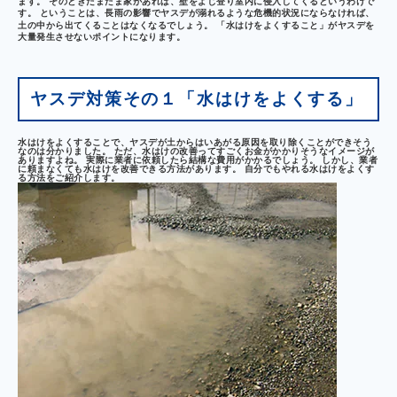
ます。
そのときたまたま家があれば、壁をよじ登り室内に侵入してくるというわけで
す。 ということは、長雨の影響でヤスデが溺れるような危機的状況にならなければ、
土の中から出てくることはなくなるでしょう。
「水はけをよくすること」
がヤスデを
大量発生させないポイントになります。
ヤスデ対策その１「水はけをよくする」
水はけをよくすることで、ヤスデが土からはいあがる原因を取り除くことができそう
なのは分かりました。 ただ、水はけの改善ってすごくお金がかかりそうなイメージが
ありますよね。 実際に業者に依頼したら結構な費用がかかるでしょう。 しかし、業者
に頼まなくても水はけを改善できる方法があります。 自分でもやれる水はけをよくす
る方法をご紹介します。