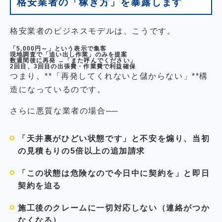
格安業者の「稼ぎ方」を暴露します
格安業者のビジネスモデルは、こうです。
「5,000円～」という表示で集客
現地調査で「追い出し作業」のみを提案
数週間後に再発 →「また呼んでください」
2回目、3回目の出張費・作業費で利益確保
つまり、**「再発してくれないと儲からない」**構
造になっているのです。
さらに悪質な業者の場合──
「天井裏がひどい状態です」と不安を煽り、当初
の見積もりの
5倍以上の追加請求
「この状態は危険なので今日中に契約を」と
即日
契約を迫る
施工後のクレームに
一切対応しない
（連絡がつか
なくなる）