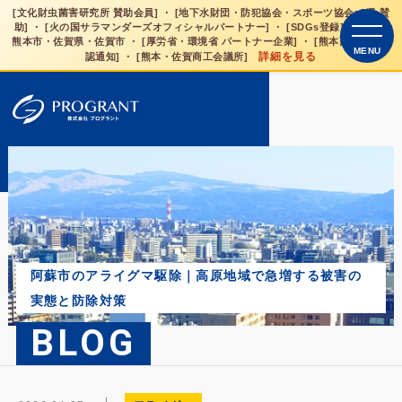
[文化財虫菌害研究所 賛助会員] ・ [地下水財団・防犯協会・スポーツ協会×3県 賛
助] ・ [火の国サラマンダーズオフィシャルパートナー] ・ [SDGs登録] 熊本県・
熊本市・佐賀県・佐賀市 ・ [厚労省・環境省 パートナー企業] ・ [熊本西税務署是
MENU
詳細を見る
認通知] ・ [熊本・佐賀商工会議所]
阿蘇市のアライグマ駆除｜高原地域で急増する被害の
実態と防除対策
BLOG