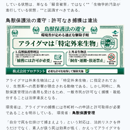
している状態は、単なる「騒音被害」ではなく**「生物学的汚染が
進行している状態」**と認識すべきである。
鳥獣保護法の遵守：許可なき捕獲は違法
アライグマは外来生物法により「特定外来生物」に指定されてお
り、生態系への悪影響が懸念される動物である。しかし同時に、鳥
獣保護管理法の適用も受けるため、一般市民が許可なく捕獲・殺処
分することは法律違反となる。
環境省は、アライグマの捕獲には市町村への申請と許可取得が必要
であることを明示している。 環境省：
鳥獣保護管理
「自分で罠を仕掛けて捕まえよう」という対応は、法的リスクを伴
うだけでなく、素人が扱う罠は効果が低く、かえってアライグマを