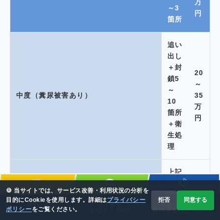
万
～3
円
箇所
追い
出し
＋封
20
鎖5
～
～
中度（糞尿被害あり）
35
10
万
箇所
円
＋衛
生処
理
上記
35
＋断
～
🍪 当サイトでは、サービス改善・利用状況の分析を
熱材
メールで相談
LINEで相談
電話で相談
重度（天井板損傷）
50
目的にCookieを使用します。詳細は
プライバシー
拒否
同意する
害獣・害虫
よくある
相談・見積り
交
ポリシー
をご覧ください。
サービス案内
お悩み・Q&A
無料調査はこちら
万
📞 0120-778-114
✉️ メール相談
現地調査・お見積り無料！お気軽にお問合せ下さい！
換・