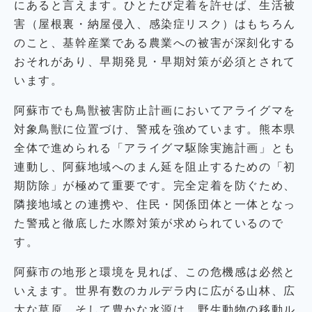
にあると言えます。ひとたび定着を許せば、生活被
害（屋根裏・納屋侵入、感染症リスク）はもちろん
のこと、基幹産業である農業への被害が深刻化する
おそれがあり、早期発見・早期対策が必須とされて
います。
阿蘇市でも鳥獣被害防止計画においてアライグマを
対象鳥獣に位置づけ、警戒を強めています。熊本県
全体で進められる「アライグマ駆除実施計画」とも
連動し、阿蘇地域へのまん延を阻止するための「初
期防除」が極めて重要です。完全定着を防ぐため、
隣接地域との連携や、住民・関係団体と一体となっ
た警戒と徹底した水際対策が求められているので
す。
阿蘇市の地形と環境を見れば、この危機感は必然と
いえます。世界有数のカルデラ内に広がる山林、広
大な草原、そして豊かな水源は、野生動物の移動ル