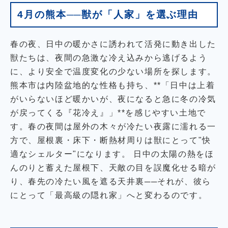
4月の熊本──獣が「人家」を選ぶ理由
春の夜、日中の暖かさに誘われて活発に動き出した
獣たちは、夜間の急激な冷え込みから逃げるよう
に、より安全で温度変化の少ない場所を探します。
熊本市は内陸盆地的な性格も持ち、**「日中は上着
がいらないほど暖かいが、夜になると急に冬の冷気
が戻ってくる『花冷え』」**を感じやすい土地で
す。春の夜間は屋外の木々が冷たい夜露に濡れる一
方で、屋根裏・床下・断熱材周りは獣にとって"快
適なシェルター"になります。 日中の太陽の熱をほ
んのりと蓄えた屋根下、天敵の目を誤魔化せる暗が
り、春先の冷たい風を遮る天井裏──それが、彼ら
にとって「最高級の隠れ家」へと変わるのです。