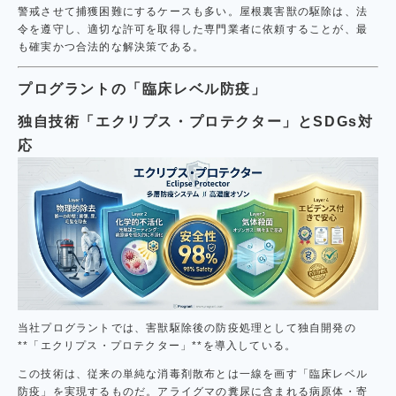
警戒させて捕獲困難にするケースも多い。屋根裏害獣の駆除は、法
令を遵守し、適切な許可を取得した専門業者に依頼することが、最
も確実かつ合法的な解決策である。
プログラントの「臨床レベル防疫」
独自技術「エクリプス・プロテクター」とSDGs対
応
当社プログラントでは、害獣駆除後の防疫処理として独自開発の
**「エクリプス・プロテクター」**を導入している。
この技術は、従来の単純な消毒剤散布とは一線を画す「臨床レベル
防疫」を実現するものだ。アライグマの糞尿に含まれる病原体・寄