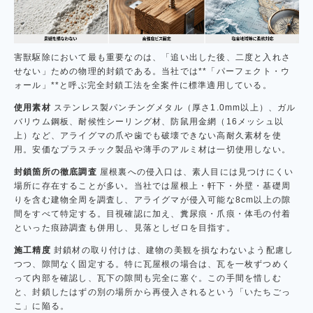
害獣駆除において最も重要なのは、「追い出した後、二度と入れさ
せない」ための物理的封鎖である。当社では**「パーフェクト・ウ
ォール」**と呼ぶ完全封鎖工法を全案件に標準適用している。
使用素材
ステンレス製パンチングメタル（厚さ1.0mm以上）、ガル
バリウム鋼板、耐候性シーリング材、防鼠用金網（16メッシュ以
上）など、アライグマの爪や歯でも破壊できない高耐久素材を使
用。安価なプラスチック製品や薄手のアルミ材は一切使用しない。
封鎖箇所の徹底調査
屋根裏への侵入口は、素人目には見つけにくい
場所に存在することが多い。当社では屋根上・軒下・外壁・基礎周
りを含む建物全周を調査し、アライグマが侵入可能な8cm以上の隙
間をすべて特定する。目視確認に加え、糞尿痕・爪痕・体毛の付着
といった痕跡調査も併用し、見落としゼロを目指す。
施工精度
封鎖材の取り付けは、建物の美観を損なわないよう配慮し
つつ、隙間なく固定する。特に瓦屋根の場合は、瓦を一枚ずつめく
って内部を確認し、瓦下の隙間も完全に塞ぐ。この手間を惜しむ
と、封鎖したはずの別の場所から再侵入されるという「いたちごっ
こ」に陥る。