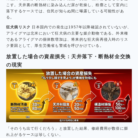
こす。天井裏の断熱材に染み込んだ尿が乾燥し、粉塵として室内に
落下するケースでは、住民が知らぬ間に曝露している可能性があ
る。
狂犬病リスク
日本国内での発生は1957年以降確認されていないが、
アライグマは北米において狂犬病の主要な媒介動物である。外来種
であるアライグマの個体数増加は、将来的な狂犬病再侵入時のリス
ク要因として、厚生労働省も警戒を呼びかけている。
放置した場合の資産損失：天井落下・断熱材全交換
の現実
「そのうち出て行くだろう」と放置した結果、修繕費用が数倍に膨
れ上がるケースは珍しくない。