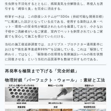
生虫卵を不活化するとともに、残留臭気を分解除去し、再侵入を誘
引する「縄張り臭」を完全に消去する。
特筆すべきは、この防疫システムが**SDGs（持続可能な開発目標）
**に配慮した設計となっている点である。使用する薬剤は人体・ペ
ット・環境への安全性が確認されたものを厳選しており、小さなお
子様やご高齢者がいるご家庭、室内でペットを飼育されているご家
庭でも安心して施工を受けていただける。
当社の施工後追跡調査では、エクリプス・プロテクター適用案件に
おける**衛生基準達成率98%**を記録している。これは「駆除して
終わり」ではなく、「駆除後の住環境を医療施設レベルの衛生状態
に回復させる」という当社の品質基準を数値で示すものである。
再発率を極限まで下げる「完全封鎖」
物理封鎖「パーフェクト・ウォール」：素材と工法