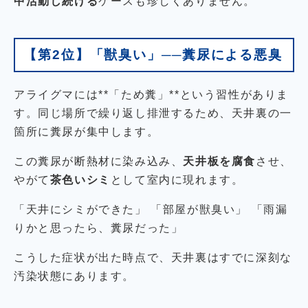
中活動し続ける
ケースも珍しくありません。
【第2位】「獣臭い」──糞尿による悪臭
アライグマには**「ため糞」**という習性がありま
す。同じ場所で繰り返し排泄するため、天井裏の一
箇所に糞尿が集中します。
この糞尿が断熱材に染み込み、
天井板を腐食
させ、
やがて
茶色いシミ
として室内に現れます。
「天井にシミができた」 「部屋が獣臭い」 「雨漏
りかと思ったら、糞尿だった」
こうした症状が出た時点で、天井裏はすでに深刻な
汚染状態にあります。