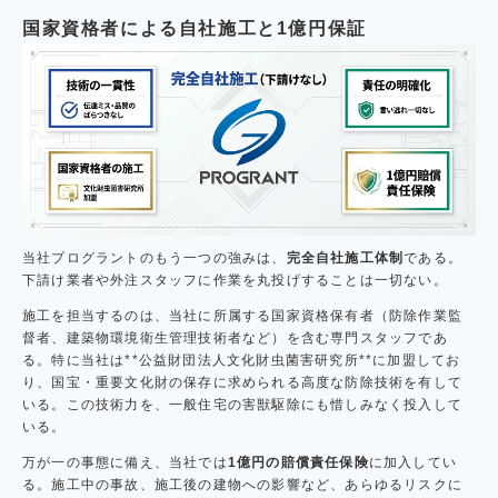
国家資格者による自社施工と1億円保証
当社プログラントのもう一つの強みは、
完全自社施工体制
である。
下請け業者や外注スタッフに作業を丸投げすることは一切ない。
施工を担当するのは、当社に所属する国家資格保有者（防除作業監
督者、建築物環境衛生管理技術者など）を含む専門スタッフであ
る。特に当社は**公益財団法人文化財虫菌害研究所**に加盟してお
り、国宝・重要文化財の保存に求められる高度な防除技術を有して
いる。この技術力を、一般住宅の害獣駆除にも惜しみなく投入して
いる。
万が一の事態に備え、当社では
1億円の賠償責任保険
に加入してい
る。施工中の事故、施工後の建物への影響など、あらゆるリスクに