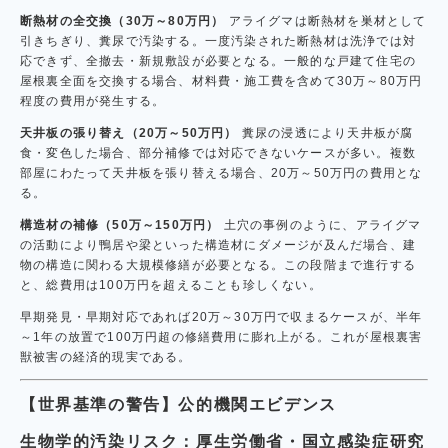
断熱材の全交換（30万～80万円）
アライグマは断熱材を巣材として
引きちぎり、糞尿で汚染する。一度汚染された断熱材は洗浄では対
応できず、全撤去・新規敷設が必要となる。一般的な戸建て住宅の
屋根裏全面を交換する場合、材料費・施工費を含めて30万～80万円
程度の費用が発生する。
天井板の張り替え（20万～50万円）
糞尿の浸透により天井板が腐
食・変色した場合、部分補修では対応できないケースが多い。複数
部屋にわたって天井板を張り替える場合、20万～50万円の費用とな
る。
構造材の補修（50万～150万円）
土穴の事例のように、アライグマ
の活動により鴨居や梁といった構造材にダメージが及んだ場合、建
物の構造に関わる大規模修繕が必要となる。この段階まで進行する
と、総費用は100万円を超えることも珍しくない。
早期発見・早期対応であれば20万～30万円で収まるケースが、半年
～1年の放置で100万円超の修繕費用に膨れ上がる。これが屋根裏害
獣被害の経済的現実である。
【世界基準の警告】公的機関エビデンス
生物学的汚染リスク：厚生労働省・国立感染症研究