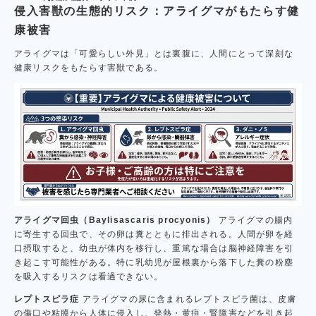
侵入害獣の生態的リスク：アライグマがもたらす健
康被害
アライグマは「可愛らしい外見」とは裏腹に、人間にとって深刻な
健康リスクをもたらす害獣である。
アライグマ回虫（Baylisascaris procyonis）
アライグマの腸内
に寄生する回虫で、その卵は糞とともに排出される。人間が卵を経
口摂取すると、幼虫が体内を移行し、重篤な場合は脳神経障害を引
き起こす可能性がある。特に乳幼児が屋根裏から落下した糞の粉塵
を吸入するリスクは看過できない。
レプトスピラ症
アライグマの尿に含まれるレプトスピラ菌は、皮膚
の傷口や粘膜から人体に侵入し、発熱・黄疸・腎障害などを引き起