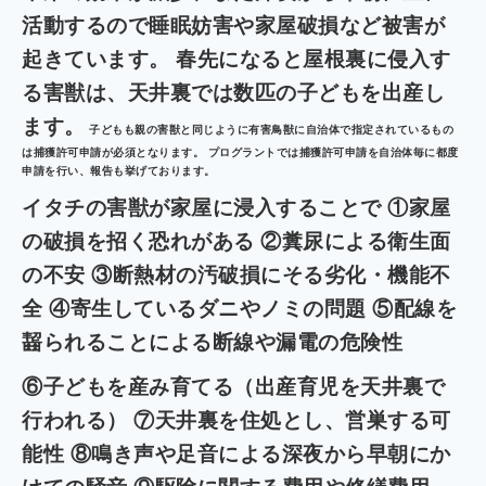
活動するので睡眠妨害や家屋破損など被害が
起きています。 春先になると屋根裏に侵入す
る害獣は、天井裏では数匹の子どもを出産し
ます。
子どもも親の害獣と同じように有害鳥獣に自治体で指定されているもの
は捕獲許可申請が必須となります。 プログラントでは捕獲許可申請を自治体毎に都度
申請を行い、報告も挙げております。
イタチの害獣が家屋に浸入することで ①家屋
の破損を招く恐れがある ②糞尿による衛生面
の不安 ③断熱材の汚破損にそる劣化・機能不
全 ④寄生しているダニやノミの問題 ⑤配線を
齧られることによる断線や漏電の危険性
⑥子どもを産み育てる（出産育児を天井裏で
行われる） ⑦天井裏を住処とし、営巣する可
能性 ⑧鳴き声や足音による深夜から早朝にか