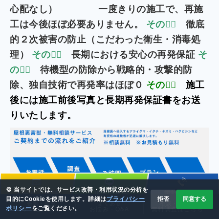
心配なし）
一度きりの施工で、再施
工は今後ほぼ必要ありません。
その３⃣
徹底
的２次被害の防止（こだわった衛生・消毒処
理）
その４⃣
長期における安心の再発保証
そ
の５⃣
待機型の防除から戦略的・攻撃的防
除、独自技術で再発率はほぼ０
その６⃣
施工
後には施工前後写真と長期再発保証書をお送
りいたします。
🍪 当サイトでは、サービス改善・利用状況の分析を
メールで相談
LINEで相談
電話で相談
目的にCookieを使用します。詳細は
プライバシー
拒否
同意する
害獣・害虫
よくある
相談・見積り
ポリシー
をご覧ください。
サービス案内
お悩み・Q&A
無料調査はこちら
📞 0120-778-114
✉️ メール相談
現地調査・お見積り無料！お気軽にお問合せ下さい！