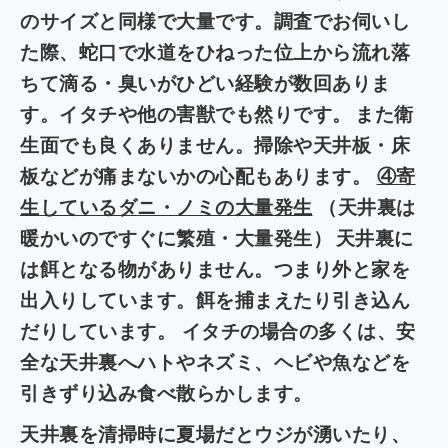
のサイズと同様で大量です。調査でお伺いし
た際、蛇口で水道をひねった位上から流れ落
ちて滴る・臭いがひどい経験が数回ありま
す。イタチや他の害獣でも然りです。
また衛
生面でも良くありません。掃除や天井板・床
板などが痛まないかの心配もあります。
④寄
生しているダニ・ノミの大量発生
（天井裏は
暖かいのですぐに繁殖・大量発生）
天井裏に
は餌となる物がありません。つまり外と家を
出入りしています。餌を捕まえたり引き込ん
だり
しています。 イタチの場合の多くは、安
全な天井裏へハトやネズミ、ヘビや魚などを
引きずり込み食べ散らかします。
天井裏を清掃時に夏場だとウジが湧いたり、