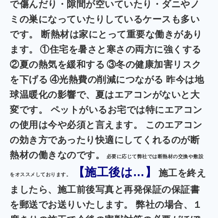
で傷んだり・隙間が空いていたり・ダニやノ
ミの巣になっていたりしているケースも多い
です。 断熱材は家にとって重要な働きがあり
ます。
①住宅を暑さと寒さの両方に強くする
②夏の熱気を緩和する
③冬の健康加害リスク
を下げる
④光熱費の削減につながる 昨今は地
球温暖化の影響で、夏はエアコンがないと大
変です。 ペットがいるお宅では特にエアコン
の使用は今や必須と言えます。 このエアコン
の効き方であったり快適にしてくれるのが断
熱材の働きなのです。
必要に応じて弊社では断熱材の交換や敷設
【施工後は…】
施工を終え
をオススメしております。
ましたら、施工前後写真と再発保証の保証書
を郵送でお送りいたします。 弊社の場合、１