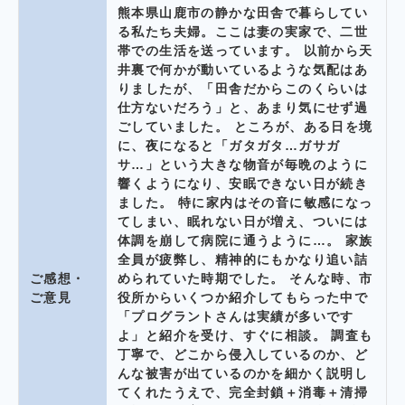
熊本県山鹿市の静かな田舎で暮らしてい
る私たち夫婦。ここは妻の実家で、二世
帯での生活を送っています。 以前から天
井裏で何かが動いているような気配はあ
りましたが、「田舎だからこのくらいは
仕方ないだろう」と、あまり気にせず過
ごしていました。 ところが、ある日を境
に、夜になると「ガタガタ…ガサガ
サ…」という大きな物音が毎晩のように
響くようになり、安眠できない日が続き
ました。 特に家内はその音に敏感になっ
てしまい、眠れない日が増え、ついには
体調を崩して病院に通うように…。 家族
全員が疲弊し、精神的にもかなり追い詰
ご感想・
められていた時期でした。 そんな時、市
ご意見
役所からいくつか紹介してもらった中で
「プログラントさんは実績が多いです
よ」と紹介を受け、すぐに相談。 調査も
丁寧で、どこから侵入しているのか、ど
んな被害が出ているのかを細かく説明し
てくれたうえで、完全封鎖＋消毒＋清掃