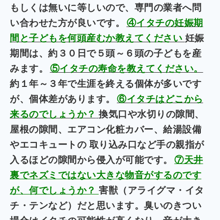
もしくは無いに等しいので、専門の業者へ問
い合わせた方が良いです。
④イタチの妊娠期
間と子どもを何頭産むか教えてください
妊娠
期間は、約３０日で５頭～６頭の子どもを産
みます。
⑤イタチの寿命を教えてください。
約１年～３年で生涯を終える個体が多いです
が、個体差があります。
⑥イタチはどこから
来るのでしょうか？
換気口や水切りの隙間、
屋根の隙間、エアコン化粧カバー、給湯設備
やエコキュートの 取り込み口など手の親指が
入るほどの隙間から侵入が可能です。
⑦天井
裏でネズミではない大きな物音がするのです
が、何でしょうか？
害獣（アライグマ・イタ
チ・テンなど）だと思います。
臭いのきつい