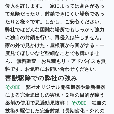
侵入を許します。 家によっては高さがあっ
て危険だったり、封鎖できにくい場所であっ
たりと様々です。しかし、ご安心ください。
弊社ではどんな困難な場所でもしっかり強力
に独自の封鎖を行い、再侵入は許しません。
家の外で見かけた・屋根裏から音がする・一
度見てほしいなど些細なことでも構いませ
ん。 無料
調査・お見積もり・アドバイスも無
料です。お気軽にお問い合わせください。
害獣駆除での弊社の強み
その１⃣
弊社オリジナル開発機器や最新機器
による完全追出しの実現・２種の目的が違う
薬剤の使用で忌避効果抜群！
その２⃣
独自の
技術を駆使した完全封鎖（長期劣化・外れの