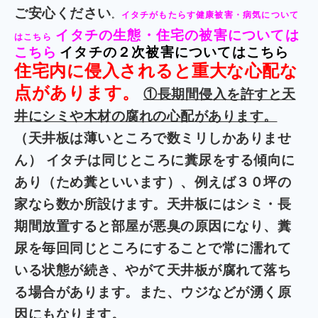
ご安心ください
イタチがもたらす健康被害・病気について
。
イタチの生態・住宅の被害については
はこちら
こちら
イタチの２次被害についてはこちら
住宅内に侵入されると重大な心配な
点があります。
①長期間侵入を許すと天
井にシミや木材の腐れの心配があります。
（天井板は薄いところで数ミリしかありませ
ん）
イタチは同じところに糞尿をする傾向に
あり（ため糞といいます）、例えば３０坪の
家なら数か所設けます。天井板にはシミ・長
期間放置すると部屋が悪臭の原因になり、糞
尿を毎回同じところにすることで常に濡れて
いる状態が続き、やがて天井板が腐れて落ち
る場合があります。また、ウジなどが湧く原
因にもなります。