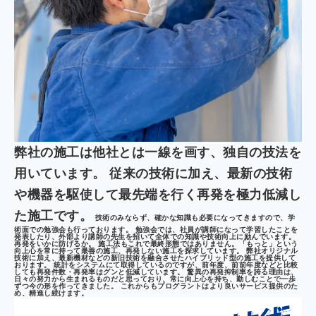
弊社の施工は他社とは一線を画す、独自の技法を
用いています。 従来の技術に加え、最新の技術
や機器を駆使して最先端を行く再発を極力低減し
た施工です。
技術のみならず、確かな知識も必要になってきますので、学
術面での勉強会も行っております。 勉強会では、社員が講師になって学習したことを
発表したり、外部より講師の先生を招いて全体での知識や技術向上に励んでいます。
再発をいかに防げるか。 施工法もこれで最終形態ではありません。「もっと」という
向上心を常に持って最善の施工、再発しない施工を探求しています。 弊社オリジナル
技術に加え、最新機材などの新旧技術を融合させたハイブリッド型の施工を提供して
おります。 統計をシステムにて取得しているのですが、前年度、前前年度などと比較
しても再発件数・再発率はグンと低減しています。 驚異の再発抑制率を誇る理由は、
日々の努力から生まれるものだと思っており、常に向上心を持ち、勤しむことで一歩
ずつ今の形を作ってきました。 これからもプログラントはより良いサービス提供のた
め、精進し続けます。