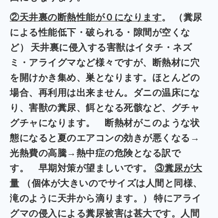
②天井裏の断熱性能が０になります
。
（糞尿
による性能低下・破られる・隙間が空くな
ど）
天井裏に侵入する害獣はイタチ・ネズ
ミ・アライグマなど様々ですが、断熱材に穴
を開けかき集め、巣となります。ほとんどの
場合、再利用は出来ません。ダニの温床にな
り、害獣の糞尿、餌となる死骸など、グチャ
グチャになります。 断熱材がこのような状
態になると夏のエアコンの効きが悪くなる→
光熱費の高騰→熱中症の危険となる訳で
す。 早期対策が望ましいです。
③糞尿が大
量
（個体が大きいのでサイズは人間と同様、
滝のように天井から滴ります。）
特にアライ
グマの侵入による糞尿被害は甚大です。人間