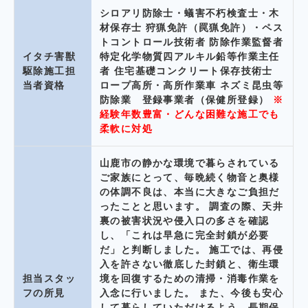
シロアリ防除士・蟻害不朽検査士・木
材保存士 狩猟免許（罠猟免許）・ペス
トコントロール技術者 防除作業監督者
イタチ害獣
特定化学物質四アルキル鉛等作業主任
駆除施工担
者
住宅基礎コンクリート保存技術士
当者資格
ロープ高所・高所作業車 ネズミ昆虫等
防除業 登録事業者（保健所登録）
※
経験年数豊富・どんな困難な施工でも
柔軟に対処
山鹿市の静かな環境で暮らされている
ご家族にとって、毎晩続く物音と奥様
の体調不良は、本当に大きなご負担だ
ったことと思います。 調査の際、天井
裏の被害状況や侵入口の多さを確認
し、「これは早急に完全封鎖が必要
だ」と判断しました。 施工では、再侵
入を許さない徹底した封鎖と、衛生環
担当スタッ
境を回復するための清掃・消毒作業を
フの所見
入念に行いました。 また、今後も安心
して暮らしていただけるよう、長期保