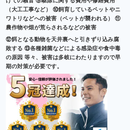
けての騒音 ⑨駆除に関する費用や修繕費用
（大工工事など） ⑩飼育しているペットやニ
ワトリなどへの被害（ペットが襲われる） ⑪
農作物や畑が荒らされるなどの被害
⑫餌となる動物を天井裏へと引きずり込み腐
敗する ⑬各種雑菌などによる感染症や食中毒
の原因 等々、被害は多岐にわたりますので早
期の対策が必要です。