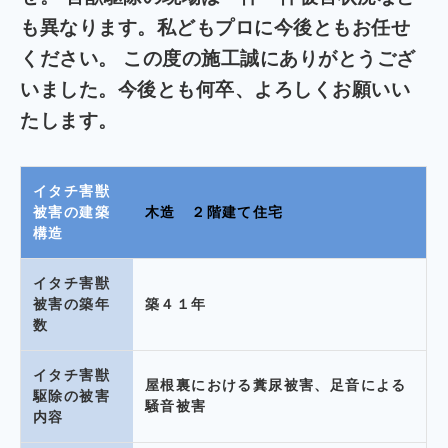
も異なります。私どもプロに今後ともお任せ
ください。
この度の施工誠にありがとうござ
いました。今後とも何卒、よろしくお願いい
たします。
イタチ害獣
被害の
建築
木造 ２階建て住宅
構造
イタチ害獣
被害の
築年
築４１年
数
イタチ害獣
屋根裏における糞尿被害、足音による
駆除の被害
騒音被害
内容