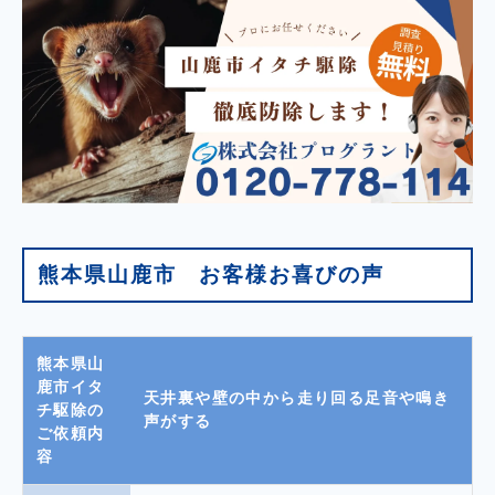
熊本県山鹿市 お客様お喜びの声
熊本県山
鹿市イタ
天井裏や壁の中から走り回る足音や鳴き
チ駆除の
声がする
ご依頼内
容