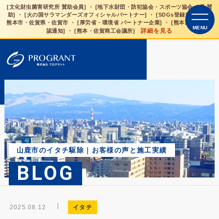
[文化財虫菌害研究所 賛助会員] ・ [地下水財団・防犯協会・スポーツ協会×3県 賛
助] ・ [火の国サラマンダーズオフィシャルパートナー] ・ [SDGs登録] 熊本県・
熊本市・佐賀県・佐賀市 ・ [厚労省・環境省 パートナー企業] ・ [熊本西税務署是
MENU
詳細を見る
認通知] ・ [熊本・佐賀商工会議所]
山鹿市のイタチ駆除｜お客様の声と施工実績
BLOG
2025.08.12
イタチ