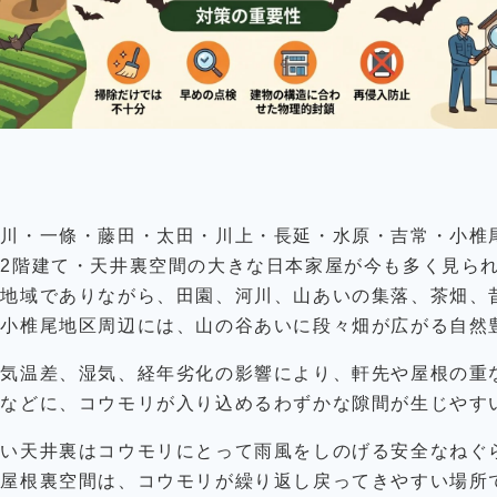
広川・一條・藤田・太田・川上・長延・水原・吉常・小椎
2階建て・天井裏空間の大きな日本家屋が今も多く見ら
る地域でありながら、田園、河川、山あいの集落、茶畑、
に小椎尾地区周辺には、山の谷あいに段々畑が広がる自然
や気温差、湿気、経年劣化の影響により、軒先や屋根の重
りなどに、コウモリが入り込めるわずかな隙間が生じやす
広い天井裏はコウモリにとって雨風をしのげる安全なねぐ
い屋根裏空間は、コウモリが繰り返し戻ってきやすい場所