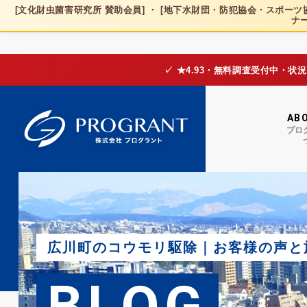
[文化財虫菌害研究所 賛助会員] ・ [地下水財団・防犯協会・スポーツ協
ナー
✓ ★4.93・無料調査受付中・状
AB
プロ
広川町のコウモリ駆除｜お客様の声と
BLOG