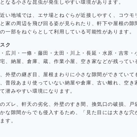
サとなる小さな昆虫が発生しやすい環境があります。
が近い地域では、エサ場とねぐらが近接しやすく、コウモ
ると家の周辺を飛び回る姿が見られたり、軒下や屋根の隙
物の一部をねぐらとして利用している可能性があります。
リスク
吉・広川・一條・藤田・太田・川上・長延・水原・吉常・
住宅、納屋、倉庫、蔵、作業小屋、空き家などが残ってい
口、外壁の継ぎ目、屋根まわりに小さな隙間ができていて
に、普段あまり使っていない納屋や倉庫、古い離れ、空き
いて潜みやすい環境になります。
瓦のズレ、軒天の劣化、外壁のすき間、換気口の破損、戸
ずかな隙間からでも侵入するため、「見た目には大きな穴
ります。