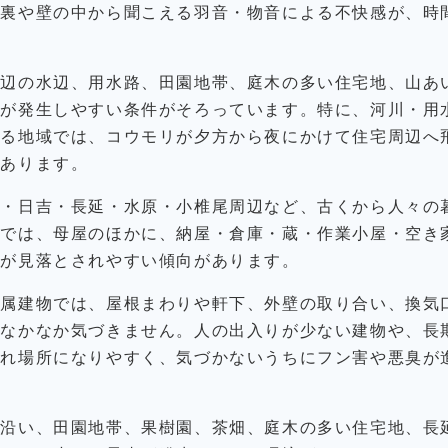
井裏や壁の中から聞こえる羽音・物音による不快感が、時
周辺の水辺、用水路、田園地帯、庭木の多い住宅地、山あ
虫が発生しやすい条件がそろっています。特に、河川・用
いる地域では、コウモリが夕方から夜にかけて住宅周辺へ
もあります。
泉・日吉・長延・水原・小椎尾周辺など、古くから人々の
域では、母屋のほかに、納屋・倉庫・蔵・作業小屋・空き
間が見落とされやすい傾向があります。
付属建物では、屋根まわりや軒下、外壁の取り合い、換気
はなかなか気づきません。人の出入りが少ない建物や、長
隠れ場所になりやすく、気づかないうちにフン害や悪臭が
路沿い、田園地帯、果樹園、茶畑、庭木の多い住宅地、長