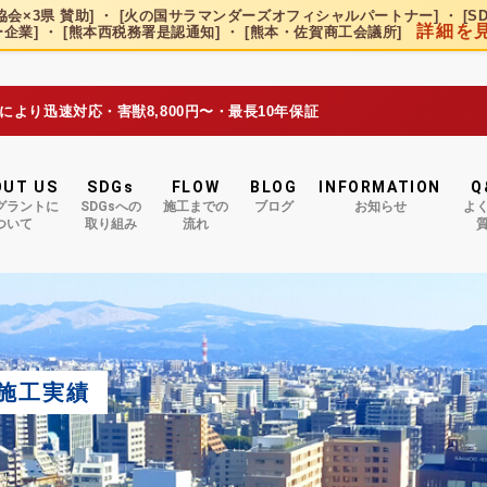
会×3県 賛助] ・ [火の国サラマンダーズオフィシャルパートナー] ・ [S
詳細を
企業] ・ [熊本西税務署是認通知] ・ [熊本・佐賀商工会議所]
況により迅速対応・害獣8,800円〜・最長10年保証
OUT US
SDGs
FLOW
BLOG
INFORMATION
Q
グラントに
SDGsへの
施工までの
ブログ
お知らせ
よ
ついて
取り組み
流れ
施工実績