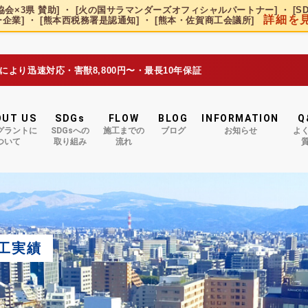
会×3県 賛助] ・ [火の国サラマンダーズオフィシャルパートナー] ・ [S
詳細を
企業] ・ [熊本西税務署是認通知] ・ [熊本・佐賀商工会議所]
況により迅速対応・害獣8,800円〜・最長10年保証
OUT US
SDGs
FLOW
BLOG
INFORMATION
Q
グラントに
SDGsへの
施工までの
ブログ
お知らせ
よ
ついて
取り組み
流れ
工実績