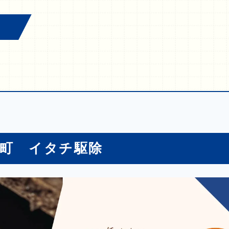
前町 イタチ駆除