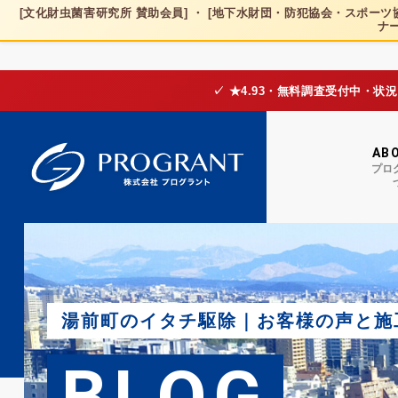
[文化財虫菌害研究所 賛助会員] ・ [地下水財団・防犯協会・スポーツ協
ナー
✓ ★4.93・無料調査受付中・状
AB
プロ
湯前町のイタチ駆除｜お客様の声と施
BLOG