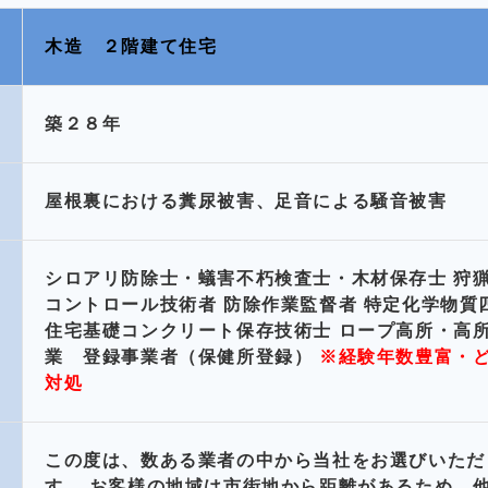
木造 ２階建て住宅
築２８年
屋根裏における糞尿被害、足音による騒音被害
シロアリ防除士・蟻害不朽検査士・木材保存士 狩
コントロール技術者 防除作業監督者 特定化学物質
住宅基礎コンクリート保存技術士 ロープ高所・高所
業 登録事業者（保健所登録）
※経験年数豊富・
対処
この度は、数ある業者の中から当社をお選びいただ
す。 お客様の地域は市街地から距離があるため、