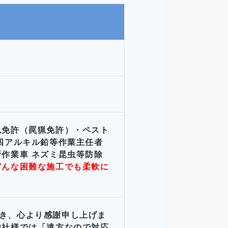
猟免許（罠猟免許）・ペスト
四アルキル鉛等作業主任者
作業車 ネズミ昆虫等防除
どんな困難な施工でも柔軟に
き、心より感謝申し上げま
他社様では「遠方なので対応