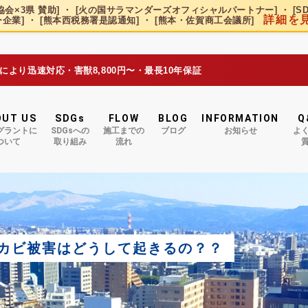
会×3県 賛助] ・ [火の国サラマンダーズオフィシャルパートナー] ・ [S
詳細を
企業] ・ [熊本西税務署是認通知] ・ [熊本・佐賀商工会議所]
況により迅速対応・害獣8,800円〜・最長10年保証
OUT US
SDGs
FLOW
BLOG
INFORMATION
Q
グラントに
SDGsへの
施工までの
ブログ
お知らせ
よ
ついて
取り組み
流れ
カビ被害はどうして起きるの？？