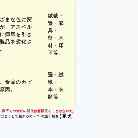
絨毯・
ざまな色に変
畳・家
が、アスペル
具・
に病気を引き
壁・木
製品を劣化さ
材・床
。
下等。
畳・絨
、食品のカビ
毯・
原因。
本・衣
類等
、
床下でのカビの発生は普段見ることがないた
(見え