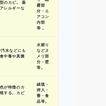
型のカビ。 薬
露部
アレルギーな
分・エ
アコン
内部
等 。
水廻り
や汚水などにも
などヌ
食中毒や真菌
メリ部
分・壁
等。
絨毯・
色が特徴のカ
押入・
殖する。カビ
畳・食
品等。