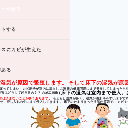
ギーが出る
ジトする
ースにカビが生えた
がある
は湿気が原因で繁殖します。
そして床下の湿気が原
腐ってしまい、カビ胞子が室内に流入し ご家族の健康問題にまで発展してしまったら
(床下の湿気は室内まで侵入。
では済まないことが多くあります。
もともと湿気が多く、湿気が溜まりやすい床下です
らせ、押し入れの中にまで侵入してきます。
床下のたまりきった湿気が原因で、
カビや