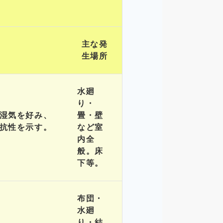
主な発
生場所
水廻
り・
湿気を好み、
畳・壁
抗性を示す。
など室
内全
般。床
下等。
布団・
水廻
り・結