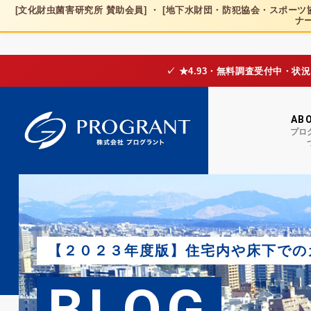
[文化財虫菌害研究所 賛助会員] ・ [地下水財団・防犯協会・スポーツ協
ナー
✓ ★4.93・無料調査受付中・状
AB
プロ
【２０２３年度版】住宅内や床下での
BLOG