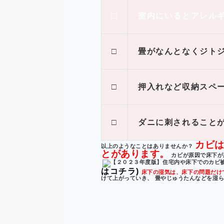
□
室内にいるとアレル
□
畳がなんとなくジト
□
押入れなど収納スペ
□
ダニに刺されること
カビ
以上のようなことはありませんか？
とがあります。
カビが原因で床下が
はコチラ)
床下の湿気は、床下の問題だけ
けて上がっていき、 畳やじゅうたんなどを湿