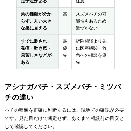
定予定がある
注意
巣の種類が分か
高
スズメバチの可
らず、丸い大き
能性もあるため
な巣に見える
近づかない
すでに刺され、
最
駆除相談より先
発疹・吐き気・
優
に医療機関・救
息苦しさなどが
先
急への相談を優
ある
先
アシナガバチ・スズメバチ・ミツバ
チの違い
ハチの種類を正確に判断するには、現地での確認が必要
です。見た目だけで断定せず、あくまで相談前の目安と
して確認してください。