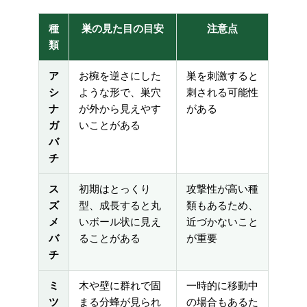
種
巣の見た目の目安
注意点
類
ア
お椀を逆さにした
巣を刺激すると
シ
ような形で、巣穴
刺される可能性
ナ
が外から見えやす
がある
ガ
いことがある
バ
チ
ス
初期はとっくり
攻撃性が高い種
ズ
型、成長すると丸
類もあるため、
メ
いボール状に見え
近づかないこと
バ
ることがある
が重要
チ
ミ
木や壁に群れで固
一時的に移動中
ツ
まる分蜂が見られ
の場合もあるた