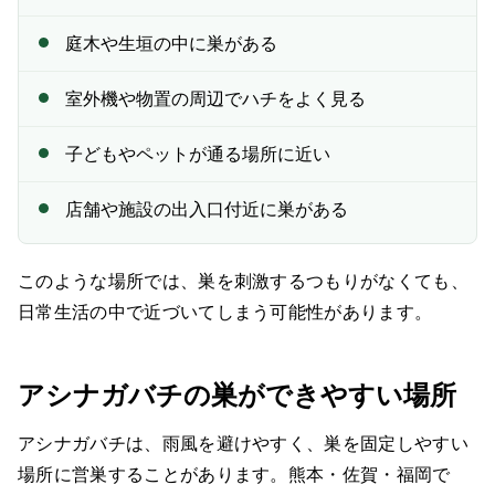
ん。相談しても大丈夫ですか？
庭木や生垣の中に巣がある
— Q4. 料金はどのくらいかかりますか？
— Q5. ベランダに巣があります。洗濯物を干してもよい
室外機や物置の周辺でハチをよく見る
ですか？
子どもやペットが通る場所に近い
— Q6. 庭木の中に巣があるようです。剪定しても大丈夫
ですか？
店舗や施設の出入口付近に巣がある
— Q7. 巣を撤去した後もハチが戻ってくることはありま
すか？
このような場所では、巣を刺激するつもりがなくても、
— Q8. アシナガバチの巣は毎年同じ場所にできますか？
日常生活の中で近づいてしまう可能性があります。
— Q9. 店舗や施設のアシナガバチ駆除も相談できます
か？
アシナガバチの巣ができやすい場所
— Q10. 相談すると必ず施工になりますか？
アシナガバチは、雨風を避けやすく、巣を固定しやすい
熊本・佐賀・福岡でアシナガバチの巣にお困りの方へ
場所に営巣することがあります。熊本・佐賀・福岡で