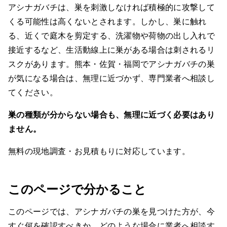
アシナガバチは、巣を刺激しなければ積極的に攻撃して
生活に支障がない場所なら静観できる場合もあります
くる可能性は高くないとされます。しかし、巣に触れ
る、近くで庭木を剪定する、洗濯物や荷物の出し入れで
プログラントの現地調査で確認するポイント
▼
接近するなど、生活動線上に巣がある場合は刺されるリ
— 巣の種類
スクがあります。熊本・佐賀・福岡でアシナガバチの巣
が気になる場合は、無理に近づかず、専門業者へ相談し
— 巣の場所と高さ
てください。
— 生活動線との距離
巣の種類が分からない場合も、無理に近づく必要はあり
— 周囲への影響
ません。
— 戻り蜂の可能性
無料の現地調査・お見積もりに対応しています。
プログラントが行うこと・行わないこと
▼
— 行うこと
このページで分かること
— 行わないこと
このページでは、アシナガバチの巣を見つけた方が、今
アシナガバチの巣を放置した場合に考えられるリスク
▼
すぐ何を確認すべきか、どのような場合に業者へ相談す