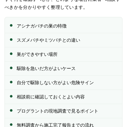
— 刺されるリスク
べきかを分かりやすく整理しています。
— 家族・ペットへの不安
アシナガバチの巣の特徴
— 近隣への影響
— 巣が大きくなる可能性
スズメバチやミツバチとの違い
熊本・佐賀・福岡で注意したいアシナガバチの巣
巣ができやすい場所
巣の種類が分からない場合もご相談ください
駆除を急いだ方がよいケース
相談前チェックリスト
自分で駆除しない方がよい危険サイン
プログラントの施工の流れ
相談前に確認しておくとよい内容
プログラントの強み
▼
— 熊本・佐賀・福岡対応
プログラントの現地調査で見るポイント
— 完全自社施工
無料調査から施工完了報告までの流れ