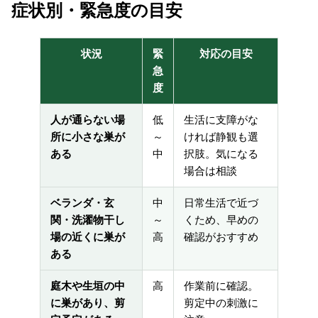
症状別・緊急度の目安
状況
緊
対応の目安
急
度
人が通らない場
低
生活に支障がな
所に小さな巣が
～
ければ静観も選
ある
中
択肢。気になる
場合は相談
ベランダ・玄
中
日常生活で近づ
関・洗濯物干し
～
くため、早めの
場の近くに巣が
高
確認がおすすめ
ある
庭木や生垣の中
高
作業前に確認。
に巣があり、剪
剪定中の刺激に