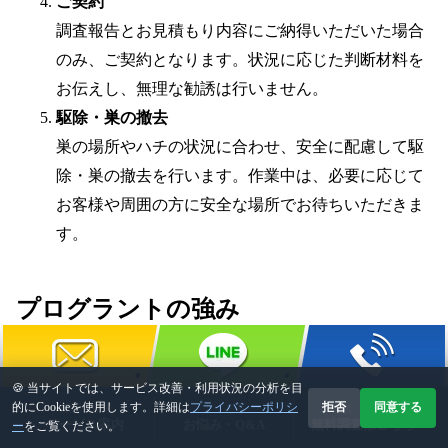
ご契約
調査報告とお見積もり内容にご納得いただいた場合
のみ、ご契約となります。状況に応じた判断材料を
お伝えし、無理な勧誘は行いません。
駆除・巣の撤去
巣の場所やハチの状況に合わせ、安全に配慮して駆
除・巣の撤去を行います。作業中は、必要に応じて
お客様や周囲の方に安全な場所でお待ちいただきま
す。
プログラントの強み
熊本・佐賀・福岡対応
🍪 当サイトでは、サービス改善・利用状況の分析を目
株式会社プログラントは、熊本・佐賀・福岡で害獣駆
メールで相談
的にCookieを使用します。詳細は
プライバシーポリシ
拒否
同意する
LINEで相談
電話で相談
害獣・害虫
害獣・害虫
よくある
よくある
相談・見積り
相談・見積り
✉️ メール相談
サービス案内
サービス案内
📞 0120-778-114
お悩み・Q&A
お悩み・Q&A
無料調査はこちら
無料調査はこちら
ー
をご覧ください。
除、害虫駆除、シロアリ防除、床下環境改善などに対応