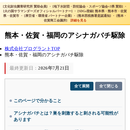
[文化財虫菌害研究所 賛助会員] ・ [地下水財団・防犯協会・スポーツ協会×3県 賛助] ・
[火の国サラマンダーズオフィシャルパートナー] ・ [SDGs登録] 熊本県・熊本市・佐賀
県・佐賀市 ・ [厚労省・環境省 パートナー企業] ・ [熊本西税務署是認通知] ・ [熊本・
佐賀商工会議所]
詳細を見る
熊本・佐賀・福岡のアシナガバチ駆除
株式会社プログラントTOP
熊本・佐賀・福岡のアシナガバチ駆除
最終更新日：
2026年7月21日
全て展開
全て閉じる
このページで分かること
アシナガバチとは？巣を刺激すると刺される可能性が
あります