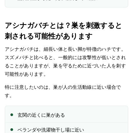
業者へ相談する場合の比較ポイント
よくある誤解
▼
アシナガバチとは？巣を刺激すると
— 誤解1. アシナガバチはおとなしいから放置してよい
刺される可能性があります
— 誤解2. 小さい巣なら自分で落としても大丈夫
アシナガバチは、細長い体と長い脚が特徴のハチです。
— 誤解3. 殺虫剤をかければすぐ解決する
スズメバチと比べると、一般的には攻撃性が低いとされ
— 誤解4. 巣を落とせば戻り蜂は来ない
ることがありますが、巣を守るために近づいた人を刺す
可能性があります。
関連ページ
特に注意したいのは、巣が人の生活動線に近い場合で
Q&A｜アシナガバチ駆除でよくある質問
▼
す。
— Q1. アシナガバチの巣を見つけたら、まず何をすれば
よいですか？
玄関の近くに巣がある
— Q2. アシナガバチは自分で駆除できますか？
ベランダや洗濯物干し場に近い
— Q3. アシナガバチとスズメバチの違いが分かりませ