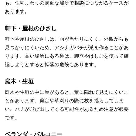
監修者情報
も、住宅まわりの身近な場所で相談につながるケースが
あります。
運営会社情報
まとめ
軒下・屋根のひさし
軒下や屋根のひさしは、雨が当たりにくく、外敵からも
見つかりにくいため、アシナガバチが巣を作ることがあ
ります。高い場所にある巣は、脚立やはしごを使って確
認しようとすると転落の危険もあります。
庭木・生垣
庭木や生垣の中に巣があると、葉に隠れて見えにくいこ
とがあります。剪定や草刈りの際に枝を揺らしてしま
い、ハチが飛び出してくる可能性があるため注意が必要
です。
ベランダ・バルコニー