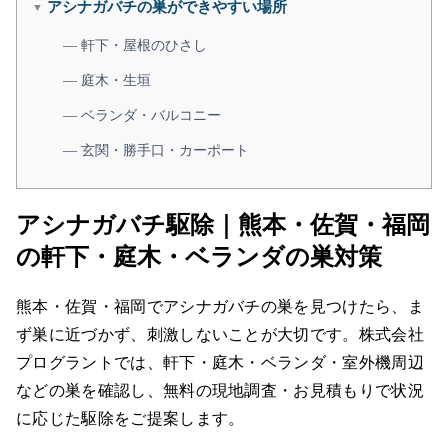
アシナガバチの巣ができやすい場所
▼
— 軒下・屋根のひさし
— 庭木・生垣
— ベランダ・バルコニー
— 玄関・勝手口・カーポート
— 物置・倉庫・室外機まわり
アシナガバチ駆除｜熊本・佐賀・福岡
アシナガバチの巣かもしれない危険サイン
の軒下・庭木・ベランダの巣対策
症状別・緊急度の目安
熊本・佐賀・福岡でアシナガバチの巣を見つけたら、ま
アシナガバチ・スズメバチ・ミツバチの違い
ず巣に近づかず、刺激しないことが大切です。株式会社
プログラントでは、軒下・庭木・ベランダ・室外機周辺
自分で駆除してよいか迷ったときの判断基準
▼
などの巣を確認し、無料の現地調査・お見積もりで状況
— 自分で触らない方がよいケース
に応じた駆除をご提案します。
— 避けたいNG行動